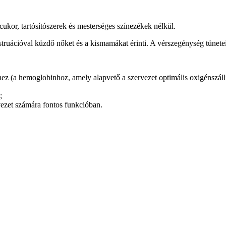
or, tartósítószerek és mesterséges színezékek nélkül.
truációval küzdő nőket és a kismamákat érinti. A vérszegénység tünetei
ez (a hemoglobinhoz, amely alapvető a szervezet optimális oxigénszáll
;
vezet számára fontos funkcióban.