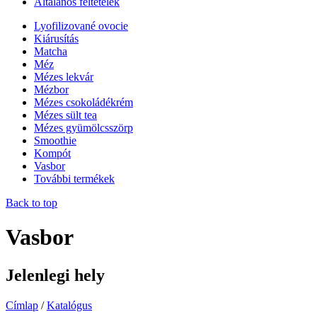
Általános feltételek
Lyofilizované ovocie
Kiárusítás
Matcha
Méz
Mézes lekvár
Mézbor
Mézes csokoládékrém
Mézes sült tea
Mézes gyümölcsszörp
Smoothie
Kompót
Vasbor
További termékek
Back to top
Vasbor
Jelenlegi hely
Címlap
/
Katalógus