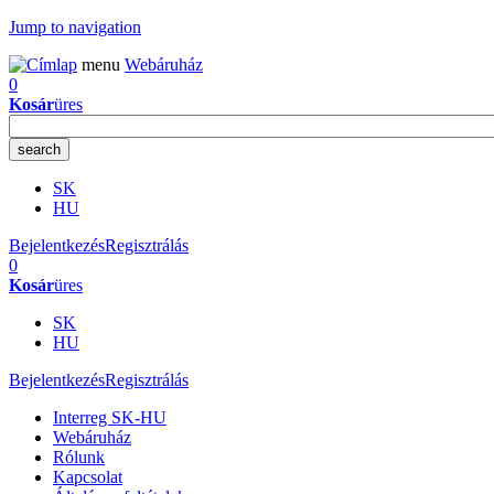
Jump to navigation
menu
Webáruház
0
Kosár
üres
SK
HU
Bejelentkezés
Regisztrálás
0
Kosár
üres
SK
HU
Bejelentkezés
Regisztrálás
Interreg SK-HU
Webáruház
Rólunk
Kapcsolat