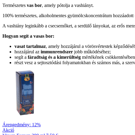
Természetes
vas bor
, amely pótolja a vashiányt.
100% természetes, alkoholmentes gyümölcskoncentrátum hozzáadott cuk
A vashiány leginkább a csecsemőket, a serdülő lányokat, az erős mens
Hogyan segít a vasas bor:
vasat tartalmaz
, amely hozzájárul a vörösvértestek képződéséh
hozzájárul az
immunrendszer
jobb működéséhez;
segít a
fáradtság és a kimerültség
mértékének csökkentésében
részt vesz a sejtosztódási folyamatokban és számos más, a szer
Árengedmény: 12%
Akció