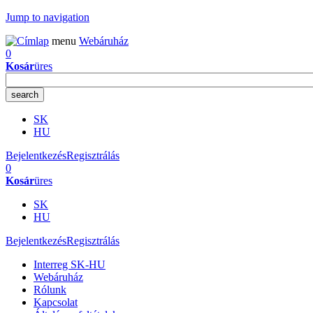
Jump to navigation
menu
Webáruház
0
Kosár
üres
SK
HU
Bejelentkezés
Regisztrálás
0
Kosár
üres
SK
HU
Bejelentkezés
Regisztrálás
Interreg SK-HU
Webáruház
Rólunk
Kapcsolat