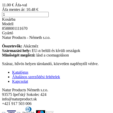
11.00 €
Áfa-val
Áfa mentes ár:
10.48 €
Kosárba
Modell
8588001111670
Gyártó
Natur Products - Németh s.r.o.
Összetevők:
Akácméz
Származási hely:
EU-n belüli és kívüli országok
Minőségét megőrzi:
lásd a csomagoláson
Száraz, hűvös helyen tárolandó, közvetlen napfénytől védve.
Katalógus
Általános szerződési feltételek
Kapcsolat
Natur Products Németh s.r.o.
93575 Ipeľský Sokolec 424
info@naturproduct.sk
+421 917 503 006