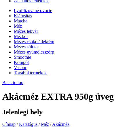
Általános feltételek
Lyofilizované ovocie
Kiárusítás
Matcha
Méz
Mézes lekvár
Mézbor
Mézes csokoládékrém
Mézes sült tea
Mézes gyümölcsszörp
Smoothie
Kompót
Vasbor
További termékek
Back to top
Akácméz EXTRA 950g üveg
Jelenlegi hely
Címlap
/
Katalógus
/
Méz
/
Akácméz