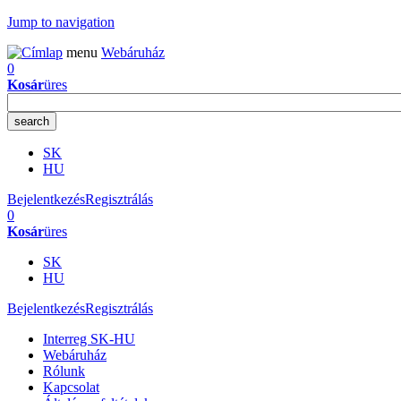
Jump to navigation
menu
Webáruház
0
Kosár
üres
SK
HU
Bejelentkezés
Regisztrálás
0
Kosár
üres
SK
HU
Bejelentkezés
Regisztrálás
Interreg SK-HU
Webáruház
Rólunk
Kapcsolat