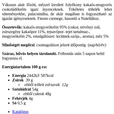
Vákuum alatt főzött, mézzel ízesített folyékony kakaós-mogyorós
csokoládékrém igazi ínyenceknek. Tökéletes töltelék lehet
süteményekbe, palacsintába, de akár magában is fogyasztható az
igazán igényeseknek. Finom csemege, hasonló a Nutellához.
Összetevők:
kakaós-mogyorókrém 95% (cukor, növényi zsír,
zsírszegény kakaópor 11%, tejsavópor- tejet tartalmaz-,
mogyorókrém 2%, emulgálószer: lecitinek-szója-, aroma), méz 5%
Minőségét megőrzi
: csomagoláson jelzett időpontig (nap/hó/év)
Száraz, hűvös helyen tárolandó.
Felbontás után 5 napon belül
fogyassza el.
Energiatartalom 100 g-ra:
Energia
2442kJ/ 587kcal
Zsírok
39 g
ebből telített zsírsavak 12g
Szénhidrát
54g
ebből cukrok 48g
Fehérjék
4g
Só
0,5 g
Katalógus