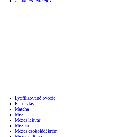
Általános feltételek
Lyofilizované ovocie
Kiárusítás
Matcha
Méz
Mézes lekvár
Mézbor
Mézes csokoládékrém
Mézes sült tea