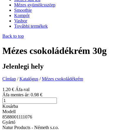
Mézes gyümölcsszörp
Smoothie
Kompót
Vasbor
További termékek
Back to top
Mézes csokoládékrém 30g
Jelenlegi hely
Címlap
/
Katalógus
/
Mézes csokoládékrém
1.20 €
Áfa-val
Áfa mentes ár:
0.98 €
Kosárba
Modell
8588001111076
Gyártó
Natur Products - Németh s.r.o.