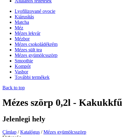
Általános feltételek
Lyofilizované ovocie
Kiárusítás
Matcha
Méz
Mézes lekvár
Mézbor
Mézes csokoládékrém
Mézes sült tea
Mézes gyümölcsszörp
Smoothie
Kompót
Vasbor
További termékek
Back to top
Mézes szörp 0,2l - Kakukkfű
Jelenlegi hely
Címlap
/
Katalógus
/
Mézes gyümölcsszörp