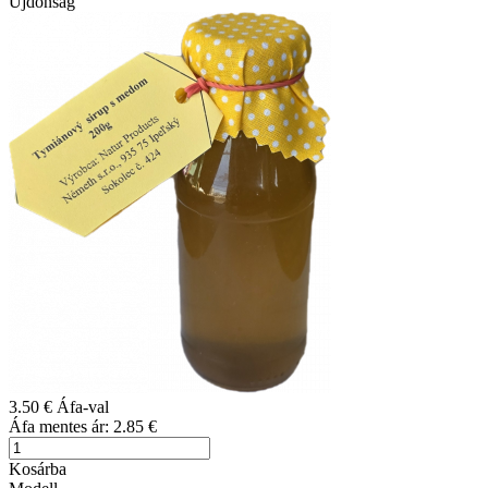
Újdonság
3.50 €
Áfa-val
Áfa mentes ár:
2.85 €
Kosárba