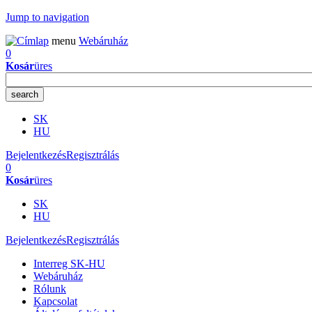
Jump to navigation
menu
Webáruház
0
Kosár
üres
SK
HU
Bejelentkezés
Regisztrálás
0
Kosár
üres
SK
HU
Bejelentkezés
Regisztrálás
Interreg SK-HU
Webáruház
Rólunk
Kapcsolat