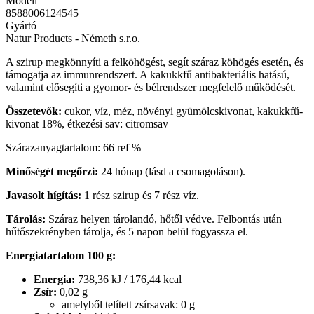
Modell
8588006124545
Gyártó
Natur Products - Németh s.r.o.
A szirup megkönnyíti a felköhögést, segít száraz köhögés esetén, és
támogatja az immunrendszert. A kakukkfű antibakteriális hatású,
valamint elősegíti a gyomor- és bélrendszer megfelelő működését.
Összetevők:
cukor, víz, méz, növényi gyümölcskivonat, kakukkfű-
kivonat 18%, étkezési sav: citromsav
Szárazanyagtartalom: 66 ref %
Minőségét megőrzi:
24 hónap (lásd a csomagoláson).
Javasolt hígítás:
1 rész szirup és 7 rész víz.
Tárolás:
Száraz helyen tárolandó, hőtől védve. Felbontás után
hűtőszekrényben tárolja, és 5 napon belül fogyassza el.
Energiatartalom 100 g:
Energia:
738,36 kJ / 176,44 kcal
Zsír:
0,02 g
amelyből telített zsírsavak: 0 g