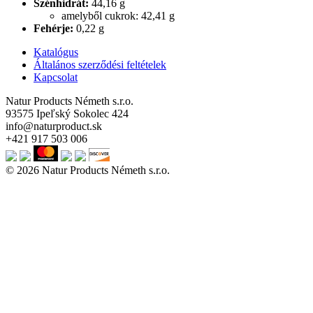
Szénhidrát:
44,16 g
amelyből cukrok: 42,41 g
Fehérje:
0,22 g
Katalógus
Általános szerződési feltételek
Kapcsolat
Natur Products Németh s.r.o.
93575 Ipeľský Sokolec 424
info@naturproduct.sk
+421 917 503 006
© 2026 Natur Products Németh s.r.o.