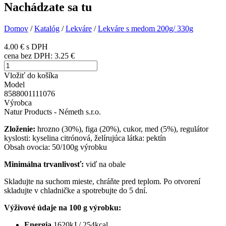
Nachádzate sa tu
Domov
/
Katalóg
/
Lekváre
/
Lekváre s medom 200g/ 330g
4.00 €
s DPH
cena bez DPH:
3.25 €
Vložiť do košíka
Model
8588001111076
Výrobca
Natur Products - Németh s.r.o.
Zloženie:
hrozno (30%), figa (20%), cukor, med (5%), regulátor
kyslosti: kyselina citrónová, želírujúca látka: pektín
Obsah ovocia: 50/100g výrobku
Minimálna trvanlivosť:
viď na obale
Skladujte na suchom mieste, chráňte pred teplom. Po otvorení
skladujte v chladničke a spotrebujte do 5 dní.
Výživové údaje na 100 g výrobku:
Energia
1620kJ / 254kcal