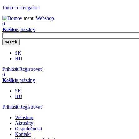
Jump to navigation
menu
Webshop
0
Košík
je prázdny
SK
HU
Prihlásiť
Registrovať
0
Košík
je prázdny
SK
HU
Prihlásiť
Registrovať
Webshop
Aktuality
O spoločnosti
Kontakt