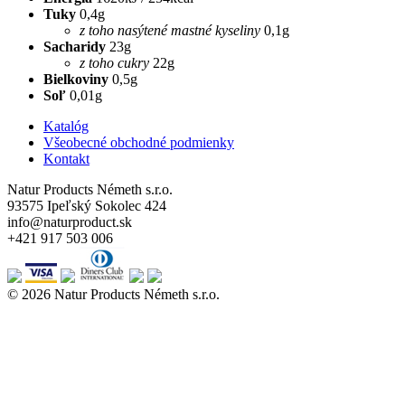
Tuky
0,4g
z toho nasýtené mastné kyseliny
0,1g
Sacharidy
23g
z toho cukry
22g
Bielkoviny
0,5g
Soľ
0,01g
Katalóg
Všeobecné obchodné podmienky
Kontakt
Natur Products Németh s.r.o.
93575 Ipeľský Sokolec 424
info@naturproduct.sk
+421 917 503 006
© 2026 Natur Products Németh s.r.o.