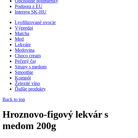
Obchodné podmienky
Podpora z EU
Interreg SK-HU
Lyofilizované ovocie
Výpredaj
Matcha
Med
Lekváre
Medovina
Choco cream
Pečený čaj
Sirupy s medom
Smoothie
Kompót
Železité víno
Ďalšie produkty
Back to top
Hroznovo-figový lekvár s
medom 200g