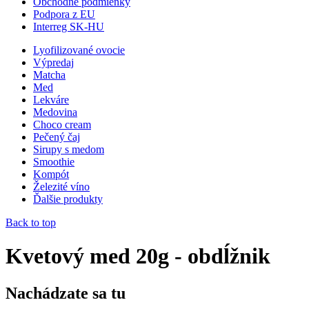
Obchodné podmienky
Podpora z EU
Interreg SK-HU
Lyofilizované ovocie
Výpredaj
Matcha
Med
Lekváre
Medovina
Choco cream
Pečený čaj
Sirupy s medom
Smoothie
Kompót
Železité víno
Ďalšie produkty
Back to top
Kvetový med 20g - obdĺžnik
Nachádzate sa tu