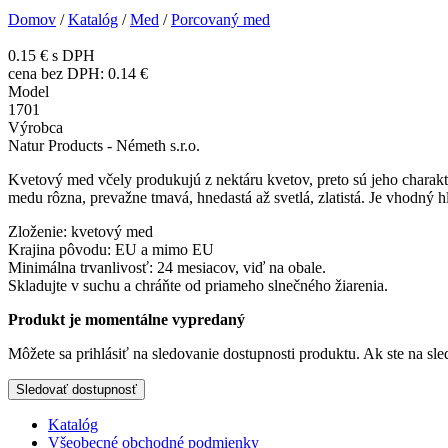
Domov
/
Katalóg
/
Med
/
Porcovaný med
0.15 €
s DPH
cena bez DPH:
0.14 €
Model
1701
Výrobca
Natur Products - Németh s.r.o.
Kvetový med včely produkujú z nektáru kvetov, preto sú jeho charakter
medu rôzna, prevažne tmavá, hnedastá až svetlá, zlatistá. Je vhodný h
Zloženie: kvetový med
Krajina pôvodu: EU a mimo EU
Minimálna trvanlivosť: 24 mesiacov, viď na obale.
Skladujte v suchu a chráňte od priameho slnečného žiarenia.
Produkt je momentálne vypredaný
Môžete sa prihlásiť na sledovanie dostupnosti produktu. Ak ste na s
Katalóg
Všeobecné obchodné podmienky