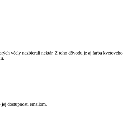
orých včely nazbierali nektár. Z toho dôvodu je aj farba kvetového
iu.
 jej dostupnosti emailom.