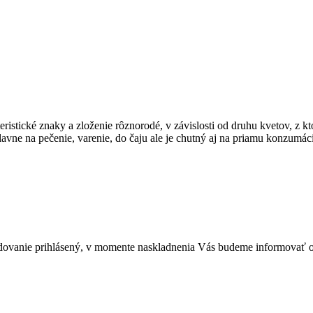
istické znaky a zloženie rôznorodé, v závislosti od druhu kvetov, z kt
lavne na pečenie, varenie, do čaju ale je chutný aj na priamu konzumác
ledovanie prihlásený, v momente naskladnenia Vás budeme informovať o