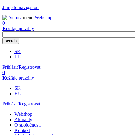
Jump to navigation
menu
Webshop
0
Košík
je prázdny
SK
HU
Prihlásiť
Registrovať
0
Košík
je prázdny
SK
HU
Prihlásiť
Registrovať
Webshop
Aktuality
O spoločnosti
Kontakt