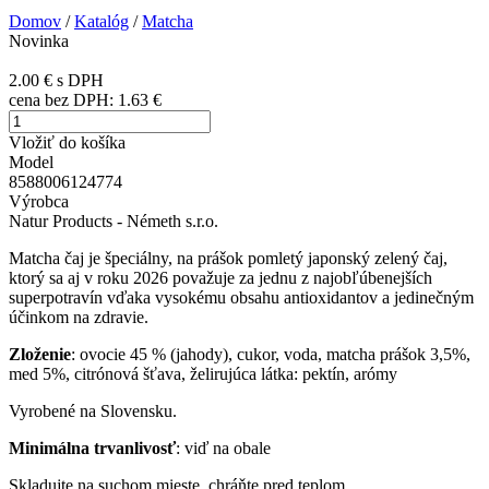
Domov
/
Katalóg
/
Matcha
Novinka
2.00 €
s DPH
cena bez DPH:
1.63 €
Vložiť do košíka
Model
8588006124774
Výrobca
Natur Products - Németh s.r.o.
Matcha čaj je špeciálny, na prášok pomletý japonský zelený čaj,
ktorý sa aj v roku 2026 považuje za jednu z najobľúbenejších
superpotravín vďaka vysokému obsahu antioxidantov a jedinečným
účinkom na zdravie.
Zloženie
: ovocie 45 % (jahody), cukor, voda, matcha prášok 3,5%,
med 5%, citrónová šťava, želirujúca látka: pektín, arómy
Vyrobené na Slovensku.
Minimálna trvanlivosť
: viď na obale
Skladujte na suchom mieste, chráňte pred teplom.