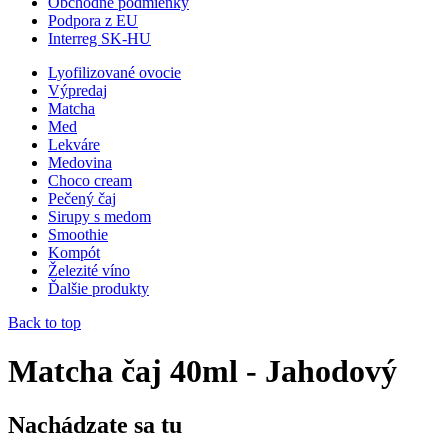
Obchodné podmienky
Podpora z EU
Interreg SK-HU
Lyofilizované ovocie
Výpredaj
Matcha
Med
Lekváre
Medovina
Choco cream
Pečený čaj
Sirupy s medom
Smoothie
Kompót
Železité víno
Ďalšie produkty
Back to top
Matcha čaj 40ml - Jahodový
Nachádzate sa tu