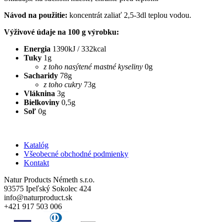
Návod na použitie:
koncentrát zaliať 2,5-3dl teplou vodou.
Výživové údaje na 100 g výrobku:
Energia
1390kJ / 332kcal
Tuky
1g
z toho nasýtené mastné kyseliny
0g
Sacharidy
78g
z toho cukry
73g
Vláknina
3g
Bielkoviny
0,5g
Soľ
0g
Katalóg
Všeobecné obchodné podmienky
Kontakt
Natur Products Németh s.r.o.
93575 Ipeľský Sokolec 424
info@naturproduct.sk
+421 917 503 006