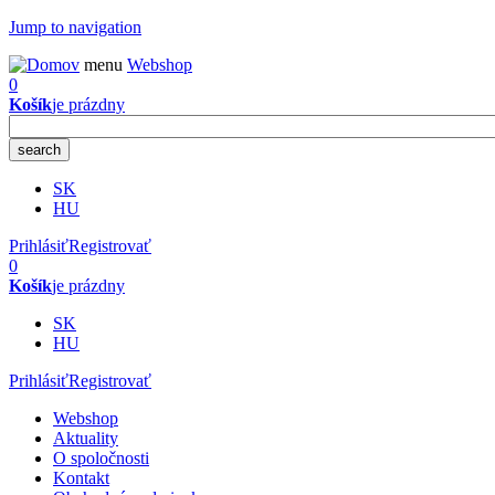
Jump to navigation
menu
Webshop
0
Košík
je prázdny
SK
HU
Prihlásiť
Registrovať
0
Košík
je prázdny
SK
HU
Prihlásiť
Registrovať
Webshop
Aktuality
O spoločnosti
Kontakt