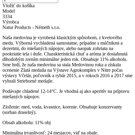
Vložiť do košíka
Model
3334
Výrobca
Natur Products - Németh s.r.o.
Naša medovina je vyrobená klasickým spôsobom, z kvetového
medu. Výborná vychladená samostatne, prípadne s múčnikmi a
dezertmi, do miešaných nápojov, alebo naopak zohriata na
pookriatie tela i duše. Charakteristická chuť a aróma je dosiahnutá
dlhodobým zrením minimálne jeden rok. Obsahuje 11% alkoholu.
Sme hrdí, že naša medovina sa stala Medovinou roka a získala
ocenenie Zlatá medaila na Výstave Agrokomplex v Nitre počas
výstavy Včelár, poľovník a rybár 2015, a v rokoch 2016 a 2017 sme
vyhrali Strieborné medajle.
Podávajte chladené 12-14°C. Je vhodná aj ako aperitív na prípravu
miešaných nápojov.
Zloženie: med, voda, kvasnice, korenie. Obsahuje konzervanty
(sorban draselný).
Obsah alkoholu: 11% obj
Minimálna trvanlivosť: 24 mesiacov, viď na obale.