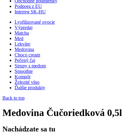
Obchodné podmienky
Podpora z EU
Interreg SK-HU
Lyofilizované ovocie
Výpredaj
Matcha
Med
Lekváre
Medovina
Choco cream
Pečený čaj
Sirupy s medom
Smoothie
Kompót
Železité víno
Ďalšie produkty
Back to top
Medovina Čučoriedková 0,5l
Nachádzate sa tu