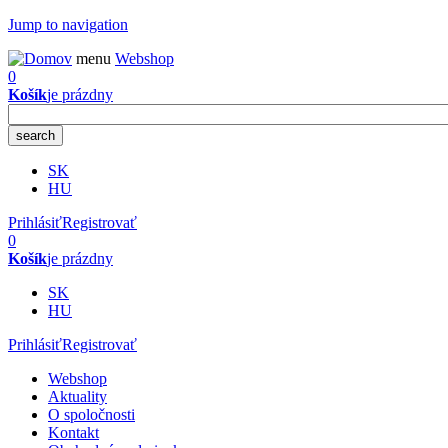
Jump to navigation
menu
Webshop
0
Košík
je prázdny
SK
HU
Prihlásiť
Registrovať
0
Košík
je prázdny
SK
HU
Prihlásiť
Registrovať
Webshop
Aktuality
O spoločnosti
Kontakt