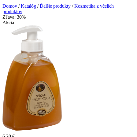
Domov
/
Katalóg
/
Ďalšie produkty
/
Kozmetika z včelích
produktov
Zľava: 30%
Akcia
6.20 €