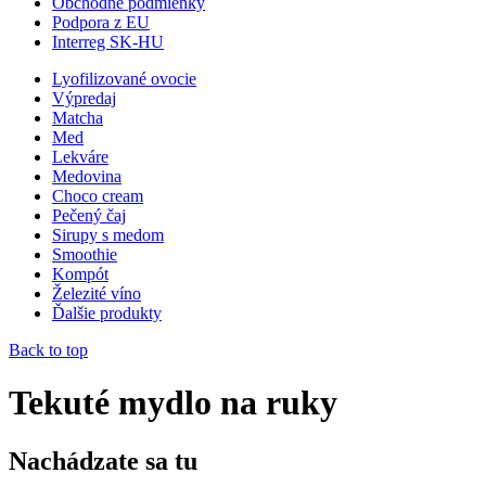
Obchodné podmienky
Podpora z EU
Interreg SK-HU
Lyofilizované ovocie
Výpredaj
Matcha
Med
Lekváre
Medovina
Choco cream
Pečený čaj
Sirupy s medom
Smoothie
Kompót
Železité víno
Ďalšie produkty
Back to top
Tekuté mydlo na ruky
Nachádzate sa tu