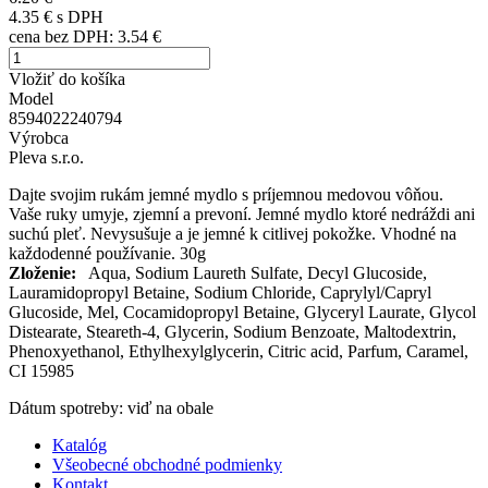
4.35 €
s DPH
cena bez DPH:
3.54 €
Vložiť do košíka
Model
8594022240794
Výrobca
Pleva s.r.o.
Dajte svojim rukám jemné mydlo s príjemnou medovou vôňou.
Vaše ruky umyje, zjemní a prevoní. Jemné mydlo ktoré nedráždi ani
suchú pleť. Nevysušuje a je jemné k citlivej pokožke. Vhodné na
každodenné používanie. 30g
Zloženie:
Aqua, Sodium Laureth Sulfate, Decyl Glucoside,
Lauramidopropyl Betaine, Sodium Chloride, Caprylyl/Capryl
Glucoside, Mel, Cocamidopropyl Betaine, Glyceryl Laurate, Glycol
Distearate, Steareth-4, Glycerin, Sodium Benzoate, Maltodextrin,
Phenoxyethanol, Ethylhexylglycerin, Citric acid, Parfum, Caramel,
CI 15985
Dátum spotreby: viď na obale
Katalóg
Všeobecné obchodné podmienky
Kontakt