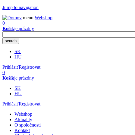
Jump to navigation
menu
Webshop
0
Košík
je prázdny
SK
HU
Prihlásiť
Registrovať
0
Košík
je prázdny
SK
HU
Prihlásiť
Registrovať
Webshop
Aktuality
O spoločnosti
Kontakt